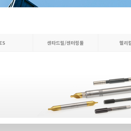
IES
센타드릴/센터링툴
헬리컬